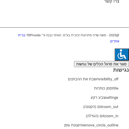
צרו קשר
@2023 - משה שדה פתרונות זכוכית בע"מ. האתר נבנה ע"י YBPmedia
בניית
אתרים
.
סגור את סרגל הכלים של נגישות
נגישות
visibility_off
השבת את ההבזקים
title
סמן כותרות
settings
צבע רקע
zoom_out
זום (הקטנה)
zoom_in
זום (הגדלה)
remove_circle_outline
הקטנת גופן