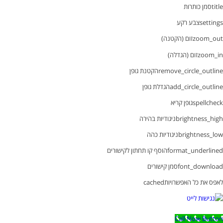
title
סמן כותרות
settings
צבע רקע
zoom_out
זום (הקטנה)
zoom_in
זום (הגדלה)
remove_circle_outline
הקטנת גופן
add_circle_outline
הגדלת גופן
spellcheck
גופן קריא
brightness_high
ניגודיות בהירה
brightness_low
ניגודיות כהה
format_underlined
הוסף קו תחתון לקישורים
font_download
סמן קישורים
לאפס את כל האפשרויות
cached
Call Now Button