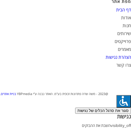
מפת אתר
דף הבית
אודות
חנות
שירותים
פרוייקטים
מאמרים
הצהרת נגישות
צרו קשר
@2023 - משה שדה פתרונות זכוכית בע"מ. האתר נבנה ע"י YBPmedia
בניית אתרים
.
סגור את סרגל הכלים של נגישות
נגישות
visibility_off
השבת את ההבזקים