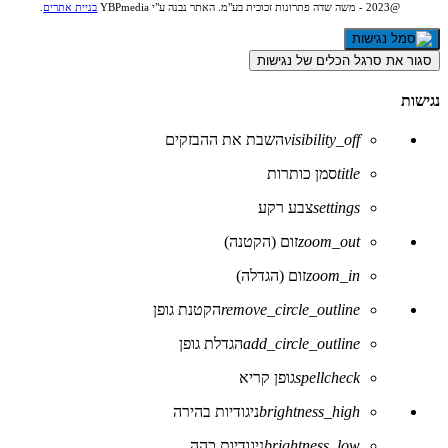
@2023 - משה שדה פתרונות זכוכית בע"מ. האתר נבנה ע"י YBPmedia
בניית אתרים
.
סגור את סרגל הכלים של נגישות
נגישות
visibility_off
השבת את ההבזקים
title
סמן כותרות
settings
צבע רקע
zoom_out
זום (הקטנה)
zoom_in
זום (הגדלה)
remove_circle_outline
הקטנת גופן
add_circle_outline
הגדלת גופן
spellcheck
גופן קריא
brightness_high
ניגודיות בהירה
brightness_low
ניגודיות כהה