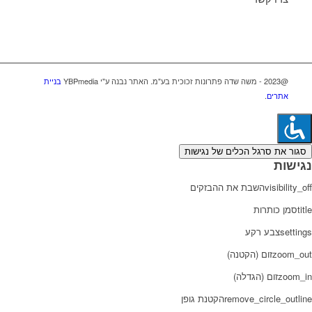
@2023 - משה שדה פתרונות זכוכית בע"מ. האתר נבנה ע"י YBPmedia
בניית
אתרים
.
סגור את סרגל הכלים של נגישות
נגישות
visibility_off
השבת את ההבזקים
title
סמן כותרות
settings
צבע רקע
zoom_out
זום (הקטנה)
zoom_in
זום (הגדלה)
remove_circle_outline
הקטנת גופן